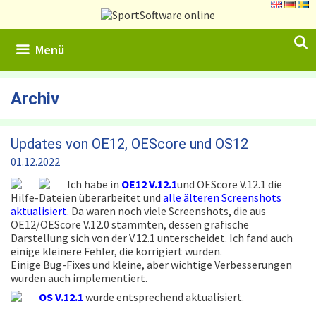
Zum
Inhalt
springen
Menü
Archiv
Updates von OE12, OEScore und OS12
01.12.2022
Ich habe in
OE12 V.12.1
und OEScore V.12.1 die
Hilfe-Dateien überarbeitet und
alle älteren Screenshots
aktualisiert
. Da waren noch viele Screenshots, die aus
OE12/OEScore V.12.0 stammten, dessen grafische
Darstellung sich von der V.12.1 unterscheidet. Ich fand auch
einige kleinere Fehler, die korrigiert wurden.
Einige Bug-Fixes und kleine, aber wichtige Verbesserungen
wurden auch implementiert.
OS V.12.1
wurde entsprechend aktualisiert.