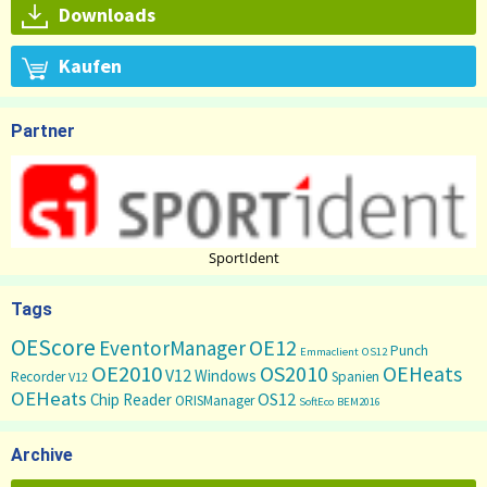
Downloads
Kaufen
Partner
SportIdent
Tags
OEScore
OE12
EventorManager
Punch
Emmaclient
OS12
OE2010
OS2010
OEHeats
V12
Windows
Recorder
Spanien
V12
OEHeats
OS12
Chip Reader
ORISManager
SoftEco
BEM2016
Archive