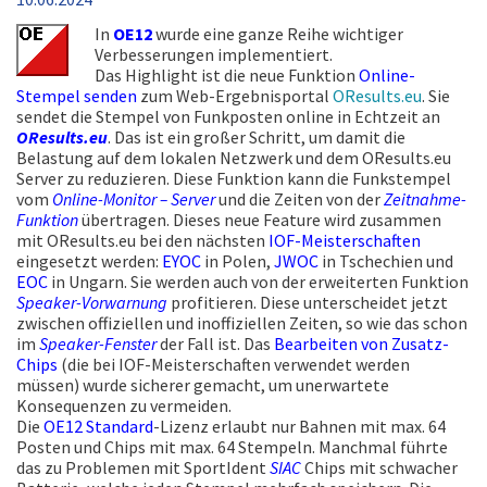
In
OE12
wurde eine ganze Reihe wichtiger
Verbesserungen implementiert.
Das Highlight ist die neue Funktion
Online-
Stempel senden
zum Web-Ergebnisportal
OResults.eu
. Sie
sendet die Stempel von Funkposten online in Echtzeit an
OResults.eu
. Das ist ein großer Schritt, um damit die
Belastung auf dem lokalen Netzwerk und dem OResults.eu
Server zu reduzieren. Diese Funktion kann die Funkstempel
vom
Online-Monitor – Server
und die Zeiten von der
Zeitnahme-
Funktion
übertragen. Dieses neue Feature wird zusammen
mit OResults.eu bei den nächsten
IOF-Meisterschaften
eingesetzt werden:
EYOC
in Polen,
JWOC
in Tschechien und
EOC
in Ungarn. Sie werden auch von der erweiterten Funktion
Speaker-Vorwarnung
profitieren. Diese unterscheidet jetzt
zwischen offiziellen und inoffiziellen Zeiten, so wie das schon
im
Speaker-Fenster
der Fall ist. Das
Bearbeiten von Zusatz-
Chips
(die bei IOF-Meisterschaften verwendet werden
müssen) wurde sicherer gemacht, um unerwartete
Konsequenzen zu vermeiden.
Die
OE12 Standard
-Lizenz erlaubt nur Bahnen mit max. 64
Posten und Chips mit max. 64 Stempeln. Manchmal führte
das zu Problemen mit SportIdent
SIAC
Chips mit schwacher