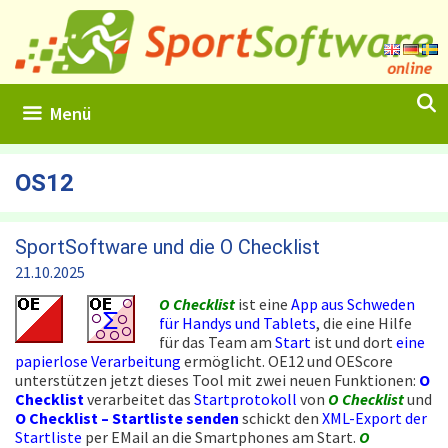
Zum
Inhalt
springen
Menü
OS12
SportSoftware und die O Checklist
21.10.2025
O Checklist
ist eine
App aus Schweden
für Handys und Tablets
, die eine Hilfe
für das Team am
Start
ist und dort
eine
papierlose Verarbeitung
ermöglicht. OE12 und OEScore
unterstützen jetzt dieses Tool mit zwei neuen Funktionen:
O
Checklist
verarbeitet das
Startprotokoll
von
O Checklist
und
O Checklist – Startliste senden
schickt den
XML-Export der
Startliste
per EMail an die Smartphones am Start.
O