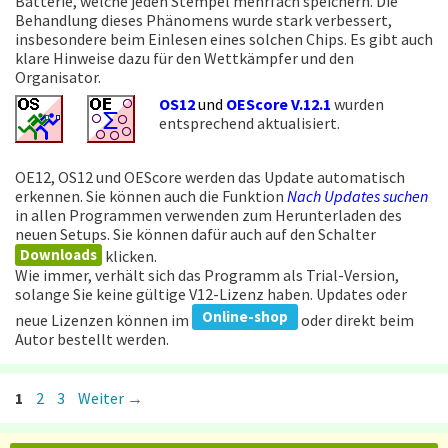
Batterie, welche jeden Stempel mehrfach speichern. Die
Behandlung dieses Phänomens wurde stark verbessert,
insbesondere beim Einlesen eines solchen Chips. Es gibt auch
klare Hinweise dazu für den Wettkämpfer und den
Organisator.
OS12
und
OEScore V.12.1
wurden
entsprechend aktualisiert.
OE12, OS12 und OEScore werden das Update automatisch
erkennen. Sie können auch die Funktion
Nach Updates suchen
in allen Programmen verwenden zum Herunterladen des
neuen Setups. Sie können dafür auch auf den Schalter
Downloads
klicken.
Wie immer, verhält sich das Programm als Trial-Version,
solange Sie keine gültige V12-Lizenz haben. Updates oder
Online-shop
neue Lizenzen können im
oder direkt beim
Autor bestellt werden.
Seite
Seite
Seite
1
2
3
Weiter
→