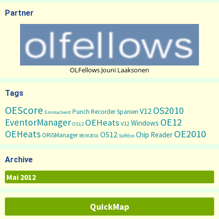
Partner
OLFellows Jouni Laaksonen
Tags
OEScore
OS2010
V12
Punch Recorder
Spanien
Emmaclient
OE12
EventorManager
OEHeats
Windows
V12
OS12
OE2010
OEHeats
OS12
Chip Reader
ORISManager
BEM2016
SoftEco
Archive
Archive
QuickMap