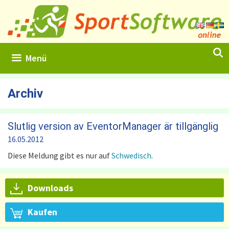
Zum
Inhalt
springen
Menü
Archiv
Slutlig version av EventorManager är tillgänglig
16.05.2012
Diese Meldung gibt es nur auf
Schwedisch
.
Downloads
Kaufen