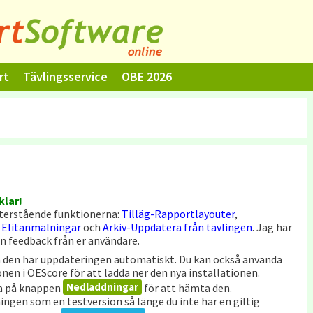
rt
Tävlingsservice
OBE 2026
klar!
 återstående funktionerna:
Tilläg-Rapportlayouter
,
 Elitanmälningar
och
Arkiv-Uppdatera från tävlingen
. Jag har
ån feedback från er användare.
den här uppdateringen automatiskt.
Du kan också använda
onen i OEScore för att ladda ner den nya installationen.
Nedladdningar
ka på knappen
för att hämta den.
ngen som en testversion så länge du inte har en giltig