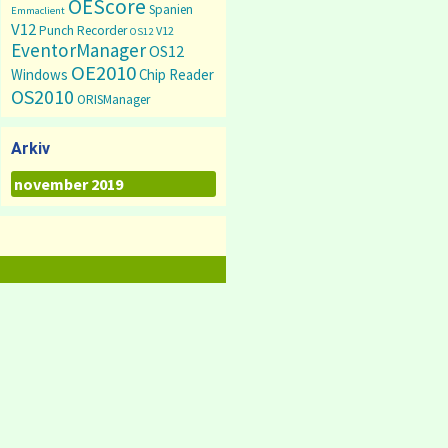
OEScore
Spanien
Emmaclient
V12
Punch Recorder
V12
OS12
EventorManager
OS12
OE2010
Windows
Chip Reader
OS2010
ORISManager
Arkiv
Arkiv