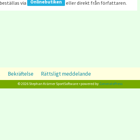
Onlinebutiken
beställas via
eller direkt från författaren.
t
Bekräftelse
Rättsligt meddelande
© 2026 Stephan Krämer SportSoftware • powered by
GeneratePress