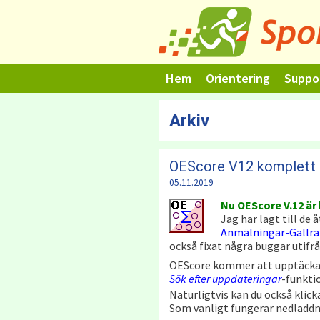
Hoppa
till
innehåll
Hem
Orientering
Suppo
Arkiv
OEScore V12 komplett
05.11.2019
Nu OEScore V.12 är 
Jag har lagt till de
Anmälningar-Gallra
också fixat några buggar utifr
OEScore kommer att upptäcka 
Sök efter uppdateringar
-funkti
Naturligtvis kan du också klic
Som vanligt fungerar nedladdni