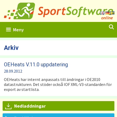
Hoppa
till
innehåll
Meny
Arkiv
OEHeats V.11.0 uppdatering
28.09.2012
OEHeats har internt anpassats till ändringar i OE2010
datastrukturen. Det stöder också IOF XML-V3-standarden för
export av startlista.
Nedladdningar