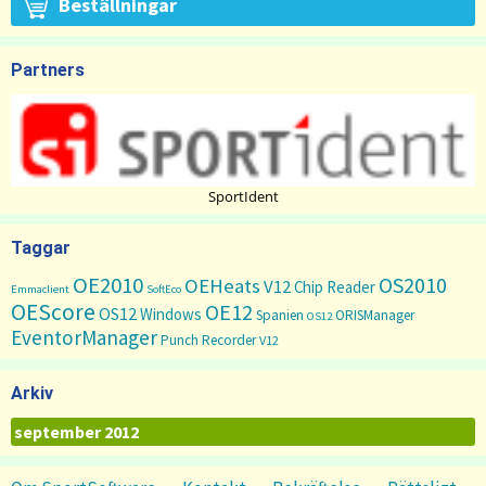
Beställningar
Partners
SportIdent
Taggar
OE2010
OS2010
OEHeats
V12
Chip Reader
Emmaclient
SoftEco
OEScore
OE12
OS12
Windows
Spanien
ORISManager
OS12
EventorManager
Punch Recorder
V12
Arkiv
Arkiv