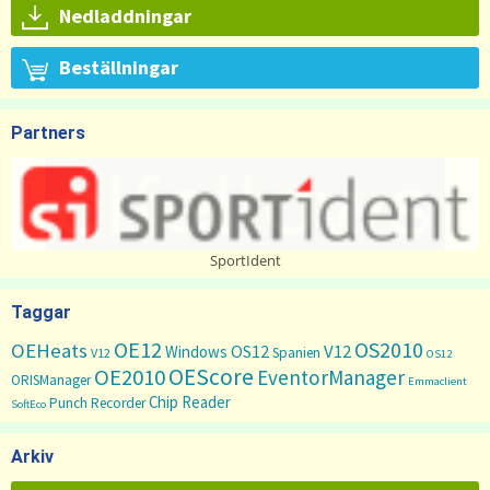
Nedladdningar
Beställningar
Partners
SportIdent
Taggar
OE12
OS2010
OEHeats
V12
OS12
Windows
Spanien
V12
OS12
OEScore
OE2010
EventorManager
ORISManager
Emmaclient
Chip Reader
Punch Recorder
SoftEco
Arkiv