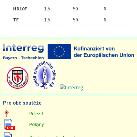
HD10F
1,5
50
6
TF
1,5
50
6
Pro obě soutěže
Příjezd
Pokyny