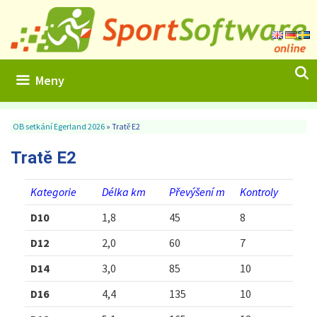
Hoppa
till
innehåll
Meny
OB setkání Egerland 2026
»
Tratě E2
Tratě E2
Kategorie
Délka km
Převýšení m
Kontroly
D10
1,8
45
8
D12
2,0
60
7
D14
3,0
85
10
D16
4,4
135
10