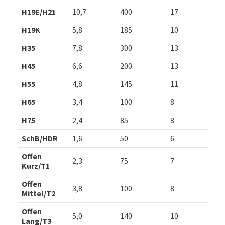
H19E/H21
10,7
400
17
H19K
5,8
185
10
H35
7,8
300
13
H45
6,6
200
13
H55
4,8
145
11
H65
3,4
100
8
H75
2,4
85
8
SchB/HDR
1,6
50
6
Offen
2,3
75
7
Kurz/T1
Offen
3,8
100
8
Mittel/T2
Offen
5,0
140
10
Lang/T3