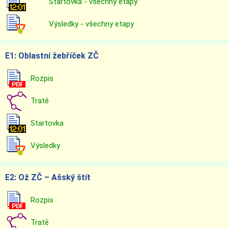
Startovka - všechny etapy
Výsledky - všechny etapy
E1: Oblastní žebříček ZČ
Rozpis
Tratě
Startovka
Výsledky
E2: Ož ZČ – Ašský štít
Rozpis
Tratě