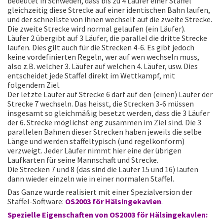
bedeutet in Schweden, dass bis zu 4 Läufer einer Staffel
gleichzeitig diese Strecke auf einer identischen Bahn laufen,
und der schnellste von ihnen wechselt auf die zweite Strecke.
Die zweite Strecke wird normal gelaufen (ein Läufer).
Läufer 2 übergibt auf 3 Läufer, die parallel die dritte Strecke
laufen. Dies gilt auch für die Strecken 4-6. Es gibt jedoch
keine vordefinierten Regeln, wer auf wen wechseln muss,
also z.B. welcher 3. Läufer auf welchen 4. Läufer, usw. Dies
entscheidet jede Staffel direkt im Wettkampf, mit
folgendem Ziel.
Der letzte Läufer auf Strecke 6 darf auf den (einen) Läufer der
Strecke 7 wechseln. Das heisst, die Strecken 3-6 müssen
insgesamt so gleichmäßig besetzt werden, dass die 3 Läufer
der 6. Strecke möglichst eng zusammen im Ziel sind. Die 3
parallelen Bahnen dieser Strecken haben jeweils die selbe
Länge und werden staffeltypisch (und regelkonform)
verzweigt. Jeder Läufer nimmt hier eine der übrigen
Laufkarten für seine Mannschaft und Strecke.
Die Strecken 7 und 8 (das sind die Läufer 15 und 16) laufen
dann wieder einzeln wie in einer normalen Staffel.
Das Ganze wurde realisiert mit einer Spezialversion der
Staffel-Software:
OS2003 för Hälsingekavlen
.
Spezielle Eigenschaften von OS2003 för Hälsingekavlen: