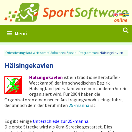
Zum
Inhalt
springen
Menü
Orientierungslauf Wettkampf-Software
»
Spezial-Programme
»
Hälsingekavlen
Hälsingekavlen
Hälsingekavlen
ist ein traditioneller Staffel-
Wettkampf, der im schwedischen Bezirk
Hälsingland jedes Jahr von einem anderen Verein
organisiert wird. Für 2004 haben die
Organisatoren einen neuen Austragungsmodus eingeführt,
der ähnlich dem der berühmten
25-manna
ist.
Es gibt einige
Unterschiede zur 25-manna
.
Die erste Strecke wird als Xtra-Strecke gestartet. Dies