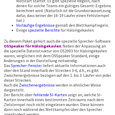
Notstart startet. Es gibt spezielle Regeln, nach
denen für solche Teams ein gültiges Gesamt-Ergebnis
berechnet wird. (Natürlich ist die Grundvoraussetzung
dafür, dass keiner der 16-19 Läufer einen Fehlstempel
hat.)
Vorläufige Ergebnisse
gemäß den Wettkampfregeln.
Einige
spezielle Berichte
für Hälsingekavlen.
Zu diesem Paket gehört auch die spezielle Sprecher-Software
OSSpeaker för Hälsingekavlen
. Neben der Anpassung an
die spezielle Datenstruktur von OS2003 för Hälsingekavlen
waren, verglichen mit dem OSSpeaker Standard, einige
Änderungen in der Darstellung notwendig.
Das
Sprecher-Fenster
liefert aktuelle Informationen auch
über den Stand innerhalb der Strecken 3-6, d.h., es gibt
Zwischenergebnisse bezogen auf den 1. bis 3. Läufer von jeder
dieser Strecken.
Auch die
Zwischenergebnisse
werden in ähnlicher Weise
dargestellt.
Der Bericht über
fehlende SI-Karten
zeigt an, welche SI-
Karten innerhalb eines bestimmten Zeitraums nach dem
Zielstempel noch nicht eingelesen wurden. Diese können
dann noch während des Wettkampfes über den Sprecher
angefordert werden.