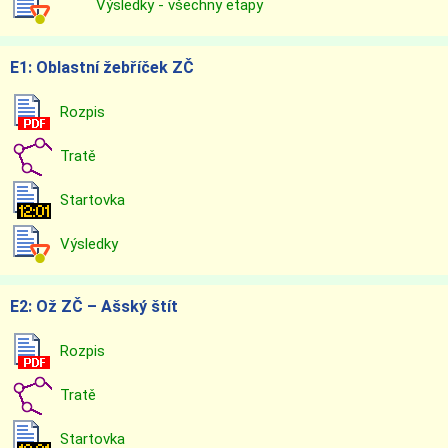
Výsledky - všechny etapy
E1: Oblastní žebříček ZČ
Rozpis
Tratě
Startovka
Výsledky
E2: Ož ZČ – Ašský štít
Rozpis
Tratě
Startovka